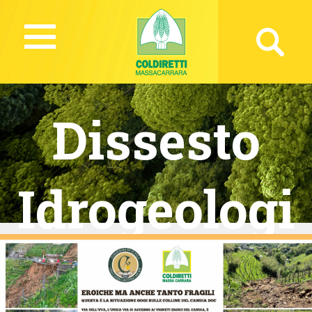
Dissesto
Idrogeologi
co