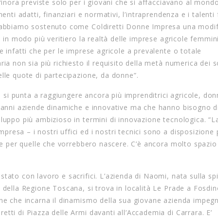
 finora previste solo per i giovani che si affacciavano al mond
nti adatti, finanziari e normativi, l’intraprendenza e i talenti
o abbiamo sostenuto come Coldiretti Donne Impresa una modif
 in modo più veritiero la realtà delle imprese agricole femminil
e infatti che per le imprese agricole a prevalente o totale
ia non sia più richiesto il requisito della metà numerica dei s
elle quote di partecipazione, da donne”.
si punta a raggiungere ancora più imprenditrici agricole, do
a anni aziende dinamiche e innovative ma che hanno bisogno di
iluppo più ambizioso in termini di innovazione tecnologica. “L
esa – i nostri uffici ed i nostri tecnici sono a disposizione 
e e per quelle che vorrebbero nascere. C’è ancora molto spazio
tato con lavoro e sacrifici. L’azienda di Naomi, nata sulla sp
 della Regione Toscana, si trova in località Le Prade a Fosdin
one che incarna il dinamismo della sua giovane azienda impegn
tti di Piazza delle Armi davanti all’Accademia di Carrara. E’