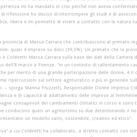
sperienza mi ha mandato in crisi perché non aveva confermat
di riflessione ho deciso di interrompere gli studi e di asseco
ice, libera e mi permette di vivere a contatto con la natura t
a provincia di Massa Carrara che contribuiscono al primato re
nne: quasi 4 imprese su dieci (39,5%). Un primato che la provi
 è Coldiretti Massa Carrara sulla base dei dati della Camera d
us dell’8 marzo a Firenze. “In un contesto di rallentamento c
che per merito di una grande partecipazione delle donne, è il
e ripercussioni sul settore agrituristico e più in generale sull
o. – spiega Marina Fruzzetti, Responsabile Donne Impresa Col
ilienza e di capacità di adattamento delle imprese al femminil
agne consapevoli dei cambiamenti climatici in corso e sono tr
dove conducono quasi un agriturismo su due determinando il no
presentano un modello sano, sostenibile, creativo ed etico”.
sa” a cui Coldiretti ha collaborato, a stretto contatto con Is