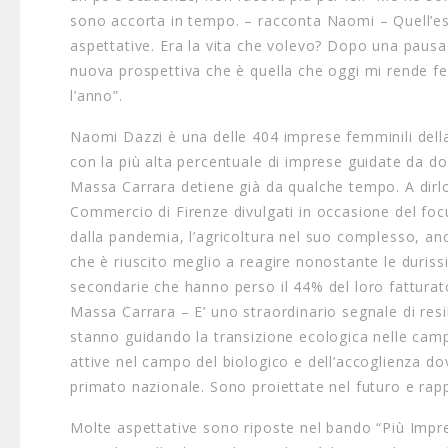
sono accorta in tempo. – racconta Naomi – Quell’e
aspettative. Era la vita che volevo? Dopo una pausa 
nuova prospettiva che è quella che oggi mi rende fel
l’anno”.
Naomi Dazzi è una delle 404 imprese femminili dell
con la più alta percentuale di imprese guidate da do
Massa Carrara detiene già da qualche tempo. A dirlo
Commercio di Firenze divulgati in occasione del foc
dalla pandemia, l’agricoltura nel suo complesso, an
che è riuscito meglio a reagire nonostante le durissim
secondarie che hanno perso il 44% del loro fatturat
Massa Carrara – E’ uno straordinario segnale di res
stanno guidando la transizione ecologica nelle camp
attive nel campo del biologico e dell’accoglienza 
primato nazionale. Sono proiettate nel futuro e rap
Molte aspettative sono riposte nel bando “Più Impre