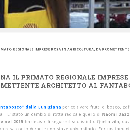
PRIMATO REGIONALE IMPRESE ROSA IN AGRICOLTURA, DA PROMETTENTE
NA IL PRIMATO REGIONALE IMPRESE
ROMETTENTE ARCHITETTO AL FANTAB
antabosco” della Lunigiana
per coltivare frutti di bosco, za
li. E’ stato un cambio di rotta radicale quello di
Naomi Dazzi
e nel 2015
ha deciso di seguire il suo istinto. Quella vita, dav
ono resa conto durante uno stage universitario. Fortunatamen