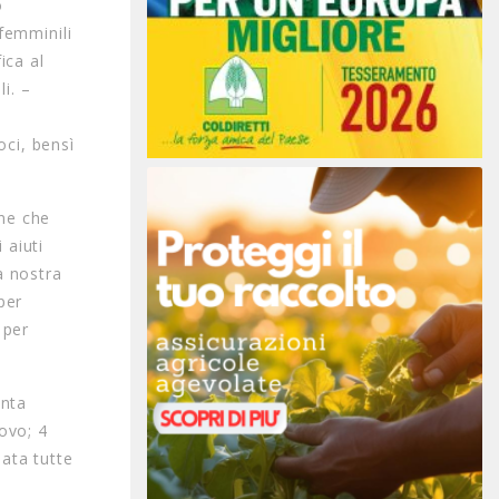
o
 femminili
ica al
i. –
oci, bensì
nne che
 aiuti
a nostra
per
 per
inta
ovo; 4
ata tutte