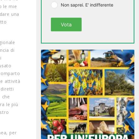
Non saprei. E' indifferente
o le mie
ndare una
utto
Vota
gionale
ncia di
i
ausato
 comparto
e attività
diretti
e che
a le più
stro
mea, per