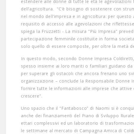
estendere alle donne di tutte le età le agevolazioni
dell’agricoltura. “C’è bisogno di sostenere con strume
nel mondo dell’impresa e in agricoltura: per quest
requisito di accesso alle agevolazioni che riflettesse
spiega la Fruzzetti - La misura “Più Impresa” preved
partecipazione femminile costituite in forma societar
solo quello di essere composte, per oltre la metà d
In questo modo, secondo Donne Impresa Coldiretti, 
spesso insieme ai loro mariti o familiari guidano d
per superare gli ostacoli che ancora frenano uno sv
organizzazione – conclude la Responsabile Donne Impr
fornire tutte le informazioni alle imprese che attiv
crescere”.
Uno spazio che il “Fantabosco” di Naomi si è conquis
anche dei finanziamenti del Piano di Sviluppo Rurale
ettari complessivi ed un laboratorio di trasformazi
le settimane al mercato di Campagna Amica di Coldire