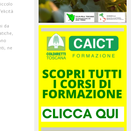
piccolo
elicità
ni da
atiche,
anno
ti, ne