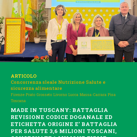
ARTICOLO
Concorrenza sleale
Nutrizione
Salute e
sicurezza alimentare
Firenze-Prato
Grosseto
Livorno
Lucca
Massa-Carrara
Pisa
Toscana
MADE IN TUSCANY: BATTAGLIA
REVISIONE CODICE DOGANALE ED
ETICHETTA ORIGINE E’ BATTAGLIA
PER SALUTE 3,6 MILIONI TOSCANI,