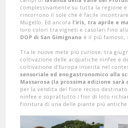
campi di
lavanda della Valle dei Profu
complessivamente su tutta la regione e g
rincorrono il sole che è facile incontra
Mugello. Ed ancora
l’iris, tra aprile e 
loro colori tra vigneti e casolari fino all
DOP di San Gimignano
è il più famoso,
Tra le nuove mete più curiose, tra giug
coltivazione delle acquatiche ninfee e dei
coltivazione d’Europa inserita nel contest
sensoriale ed enogastronomico alla sco
Massarosa (la prossima edizione sarà d
per la vendita del fiore reciso destinato
ninfee e soprattutto i fior di loto richi
fioritura di una delle piante più antiche