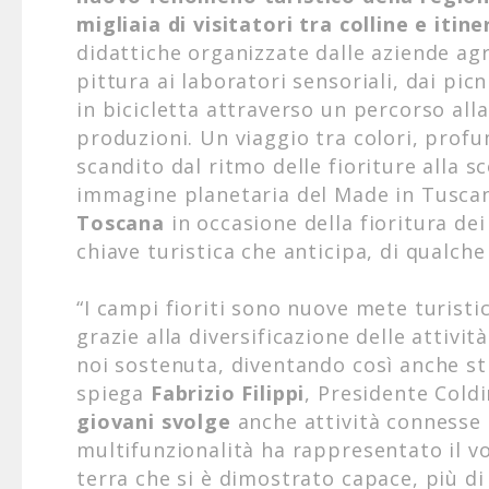
migliaia di visitatori tra colline e itine
didattiche organizzate dalle aziende agr
pittura ai laboratori sensoriali, dai picni
in bicicletta attraverso un percorso alla
produzioni. Un viaggio tra colori, profum
scandito dal ritmo delle fioriture alla
immagine planetaria del Made in Tuscan
Toscana
in occasione della fioritura dei 
chiave turistica che anticipa, di qualche
“I campi fioriti sono nuove mete turisti
grazie alla diversificazione delle attivit
noi sostenuta, diventando così anche st
spiega
Fabrizio Filippi
, Presidente Coldi
giovani svolge
anche attività connesse 
multifunzionalità ha rappresentato il v
terra che si è dimostrato capace, più di