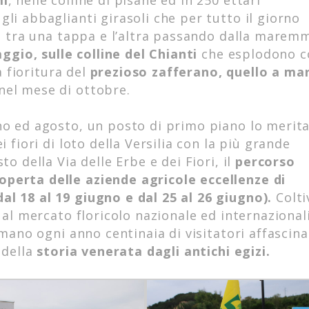
mi
, nelle colline di pisane ed in 250 ettari
li abbaglianti girasoli che per tutto il giorno
re tra una tappa e l’altra passando dalla marem
maggio, sulle colline del Chianti
che esplodono c
a fioritura del
prezioso zafferano, quello a ma
 nel mese di ottobre.
no ed agosto, un posto di primo piano lo merita
 fiori di loto della Versilia con la più grande
o della Via delle Erbe e dei Fiori, il
percorso
perta delle aziende agricole eccellenze di
al 18 al 19 giugno e dal 25 al 26 giugno).
Colti
 al mercato floricolo nazionale ed internazionali
amano ogni anno centinaia di visitatori affascina
 della
storia venerata dagli antichi egizi.