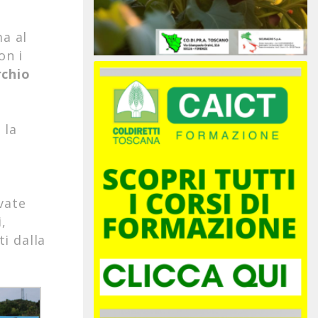
ma al
on i
rchio
 la
vate
,
ti dalla