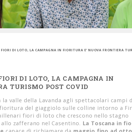
 FIORI DI LOTO, LA CAMPAGNA IN FIORITURA E’ NUOVA FRONTIERA T
IORI DI LOTO, LA CAMPAGNA IN
RA TURISMO POST COVID
n la valle della Lavanda agli spettacolari campi d
 fioritura del giaggiolo sulle colline intorno a Fi
millenari fiori di loto che crescono nello stagno
 allo zafferano nel Casentino.
La Toscana in fior
ne
capace di richiamare da
maggio fino ad ott