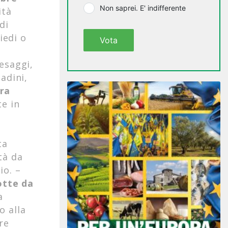
Non saprei. E' indifferente
ità
di
iedi o
Vota
aesaggi,
adini,
ra
te in
ta
tà da
io. –
otte da
a
o alla
re