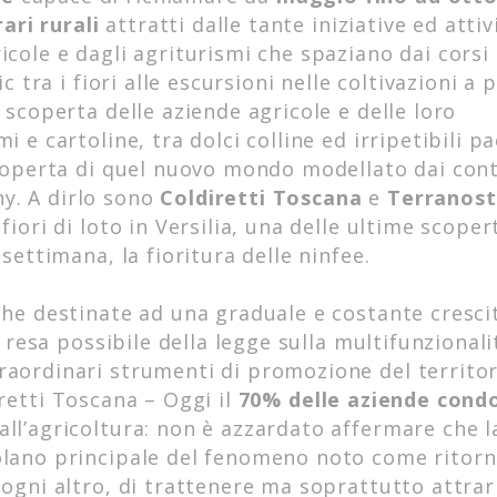
rari rurali
attratti dalle tante iniziative ed attiv
icole e dagli agriturismi che spaziano dai corsi 
c tra i fiori alle escursioni nelle coltivazioni a p
 scoperta delle aziende agricole e delle loro
i e cartoline, tra dolci colline ed irripetibili p
 scoperta di quel nuovo mondo modellato dai cont
y. A dirlo sono
Coldiretti Toscana
e
Terranost
fiori di loto in Versilia, una delle ultime scoper
 settimana, la fioritura delle ninfee.
che destinate ad una graduale e costante cresci
à resa possibile della legge sulla multifunzionali
raordinari strumenti di promozione del territor
retti Toscana – Oggi il
70% delle aziende cond
all’agricoltura: non è azzardato affermare che l
olano principale del fenomeno noto come ritorn
 ogni altro, di trattenere ma soprattutto attrar