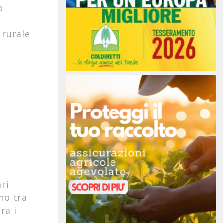
o
d
 rurale
ari
no tra
ra i