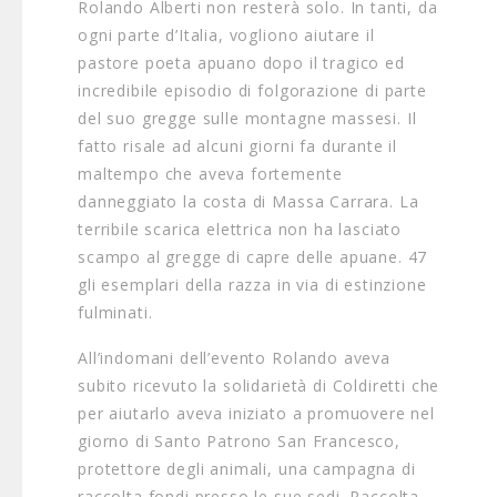
Rolando Alberti non resterà solo. In tanti, da
ogni parte d’Italia, vogliono aiutare il
pastore poeta apuano dopo il tragico ed
incredibile episodio di folgorazione di parte
del suo gregge sulle montagne massesi. Il
fatto risale ad alcuni giorni fa durante il
maltempo che aveva fortemente
danneggiato la costa di Massa Carrara. La
terribile scarica elettrica non ha lasciato
scampo al gregge di capre delle apuane. 47
gli esemplari della razza in via di estinzione
fulminati.
All’indomani dell’evento Rolando aveva
subito ricevuto la solidarietà di Coldiretti che
per aiutarlo aveva iniziato a promuovere nel
giorno di Santo Patrono San Francesco,
protettore degli animali, una campagna di
raccolta fondi presso le sue sedi. Raccolta