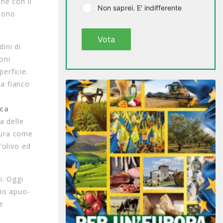
he con il
Non saprei. E' indifferente
 sono
Vota
ini di
oni
perficie.
 a fianco
ca
a delle
ltura come
’olivo ed
i. Oggi
rio apuo-
me