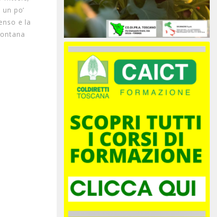
e un po’
enso e la
llontana