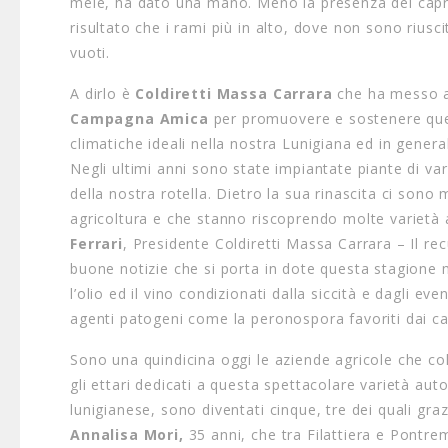
mele, ha dato una mano. Meno la presenza dei capr
risultato che i rami più in alto, dove non sono riusc
vuoti.
A dirlo è
Coldiretti Massa Carrara
che ha messo a 
Campagna Amica
per promuovere e sostenere ques
climatiche ideali nella nostra Lunigiana ed in genera
Negli ultimi anni sono state impiantate piante di var
della nostra rotella. Dietro la sua rinascita ci sono
agricoltura e che stanno riscoprendo molte varietà 
Ferrari
, Presidente Coldiretti Massa Carrara – Il re
buone notizie che si porta in dote questa stagione m
l’olio ed il vino condizionati dalla siccità e dagli e
agenti patogeni come la peronospora favoriti dai ca
Sono una quindicina oggi le aziende agricole che col
gli ettari dedicati a questa spettacolare varietà au
lunigianese, sono diventati cinque, tre dei quali gra
Annalisa Mori,
35 anni, che tra Filattiera e Pontre