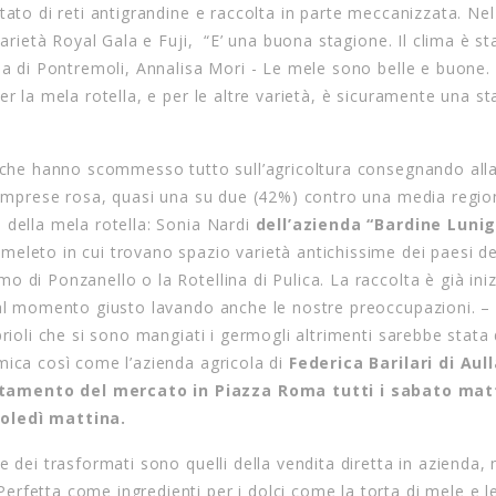
tato di reti antigrandine e raccolta in parte meccanizzata. Ne
varietà Royal Gala e Fuji, “E’ una buona stagione. Il clima è st
ola di Pontremoli, Annalisa Mori - Le mele sono belle e buone.
er la mela rotella, e per le altre varietà, è sicuramente una s
e che hanno scommesso tutto sull’agricoltura consegnando all
e imprese rosa, quasi una su due (42%) contro una media regio
 della mela rotella: Sonia Nardi
dell’azienda “Bardine Luni
 meleto in cui trovano spazio varietà antichissime dei paesi de
 di Ponzanello o la Rotellina di Pulica. La raccolta è già iniz
a al momento giusto lavando anche le nostre preoccupazioni. –
prioli che si sono mangiati i germogli altrimenti sarebbe stata
mica così come l’azienda agricola di
Federica Barilari di Aull
ntamento del mercato in Piazza Roma tutti i sabato mat
coledì mattina.
 dei trasformati sono quelli della vendita diretta in azienda, 
fetta come ingredienti per i dolci come la torta di mele e le 