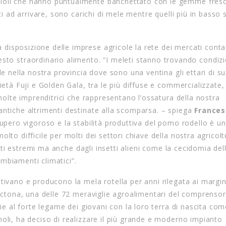
ioli che hanno puntualmente banchettato con le gemme fresc
iti ad arrivare, sono carichi di mele mentre quelli più in basso
disposizione delle imprese agricole la rete dei mercati contad
to straordinario alimento. “I meleti stanno trovando condizi
le nella nostra provincia dove sono una ventina gli ettari di su
ietà Fuji e Golden Gala, tra le più diffuse e commercializzate,
 molte imprenditrici che rappresentano l’ossatura della nostra
antiche altrimenti destinate alla scomparsa. – spiega
Frances
cupero vigoroso e la stabilità produttiva del pomo rodello è un
olto difficile per molti dei settori chiave della nostra agrico
venti estremi ma anche dagli insetti alieni come la cecidomia dell
mbiamenti climatici”.
tivano e producono la mela rotella per anni rilegata ai margin
toctona, una delle 72 meraviglie agroalimentari del comprenso
zie al forte legame dei giovani con la loro terra di nascita co
moli, ha deciso di realizzare il più grande e moderno impianto