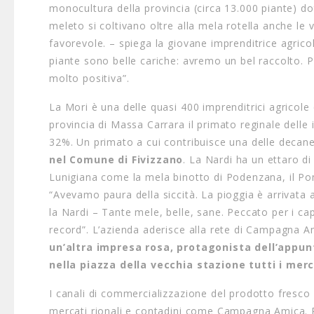
monocultura della provincia (circa 13.000 piante) do
meleto si coltivano oltre alla mela rotella anche le 
favorevole. – spiega la giovane imprenditrice agric
piante sono belle cariche: avremo un bel raccolto. P
molto positiva”.
La Mori è una delle quasi 400 imprenditrici agricol
provincia di Massa Carrara il primato reginale dell
32%. Un primato a cui contribuisce una delle decane
nel Comune di Fivizzano
. La Nardi ha un ettaro di
Lunigiana come la mela binotto di Podenzana, il Pomo
“Avevamo paura della siccità. La pioggia è arrivat
la Nardi – Tante mele, belle, sane. Peccato per i ca
record”. L’azienda aderisce alla rete di Campagna A
un’altra impresa rosa, protagonista dell’appu
nella piazza della vecchia stazione tutti i mer
I canali di commercializzazione del prodotto fresco e
mercati rionali e contadini come Campagna Amica. Per