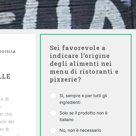
Sei favorevole a
 ROTELLA
indicare l’origine
degli alimenti nei
menu di ristoranti e
LLE
pizzerie?
Sì, sempre e per tutti gli
do di
ingredienti
e
Solo se il prodotto non è
ar che
italiano
oni del
ni di
No, non è necessario