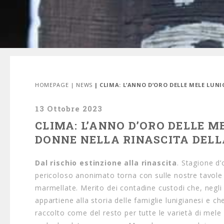
HOMEPAGE
|
NEWS
| CLIMA: L’ANNO D’ORO DELLE MELE LUN
13 Ottobre 2023
CLIMA: L’ANNO D’ORO DELLE ME
DONNE NELLA RINASCITA DEL
Dal rischio estinzione alla rinascita
. Stagione d
pericoloso anonimato torna con sulle nostre tavole 
marmellate. Merito dei contadine custodi che, negli 
appartiene alla storia delle famiglie lunigianesi e c
raccolto come del resto per tutte le varietà di mele c