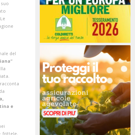
l suo
ato
 Le
tagione
a
nale del
giana”
lla
iata.
 racconta
 da
a,
tina e
nei
frittele,