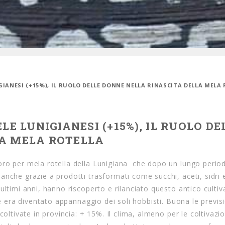
IGIANESI (+15%), IL RUOLO DELLE DONNE NELLA RINASCITA DELLA MELA
LE LUNIGIANESI (+15%), IL RUOLO DE
LA MELA ROTELLA
’oro per mela rotella della Lunigiana che dopo un lungo perio
anche grazie a prodotti trasformati come succhi, aceti, sidri 
ultimi anni, hanno riscoperto e rilanciato questo antico cultiv
he era diventato appannaggio dei soli hobbisti. Buona le previsi
oltivate in provincia: + 15%. Il clima, almeno per le coltivazio