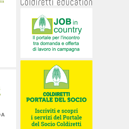
isa
i
o
DA