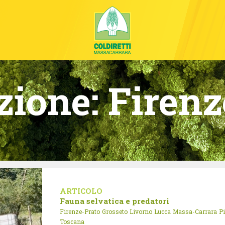
zione:
Firenz
ARTICOLO
Fauna selvatica e predatori
Firenze-Prato
Grosseto
Livorno
Lucca
Massa-Carrara
P
Toscana