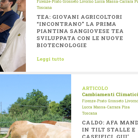
Firenze-Prato
Grosseto
Livorno
Lucca
Massa-Carrara
P
Toscana
TEA: GIOVANI AGRICOLTORI
“INCONTRANO” LA PRIMA
PIANTINA SANGIOVESE TEA
SVILUPPATA CON LE NUOVE
BIOTECNOLOGIE
Leggi tutto
ARTICOLO
Cambiamenti Climatic
Firenze-Prato
Grosseto
Livorn
Lucca
Massa-Carrara
Pisa
Toscana
CALDO: AFA MAN
IN TILT STALLE E
CASEIFICI, GIU’