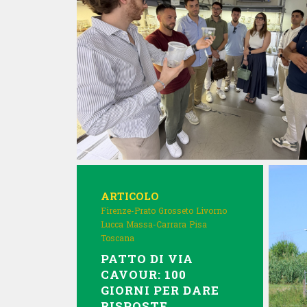
ARTICOLO
Firenze-Prato
Grosseto
Livorno
Lucca
Massa-Carrara
Pisa
Toscana
PATTO DI VIA
CAVOUR: 100
GIORNI PER DARE
RISPOSTE,