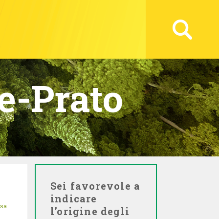
e-Prato
Sei favorevole a
indicare
isa
l’origine degli