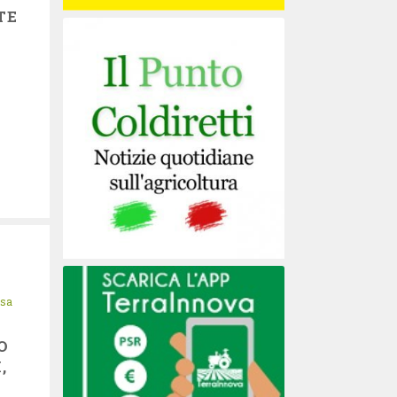
TE
isa
O
,