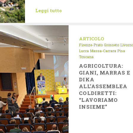
Leggi tutto
ARTICOLO
Firenze-Prato
Grosseto
Livorn
Lucca
Massa-Carrara
Pisa
Toscana
AGRICOLTURA:
GIANI, MARRAS E
DIKA
ALL’ASSEMBLEA
COLDIRETTI:
“LAVORIAMO
INSIEME”