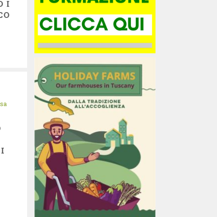
 I
CO
isa
O
I